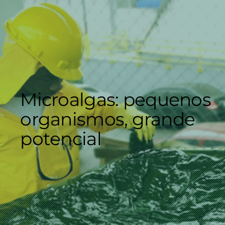
Microalgas:
pequenos
organismos, grande
potencial