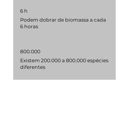
6 h
Podem dobrar de biomassa a cada
6 horas
800.000
Existem 200.000 a 800.000 espécies
diferentes