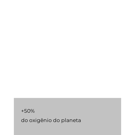
+50%
do oxigênio do planeta